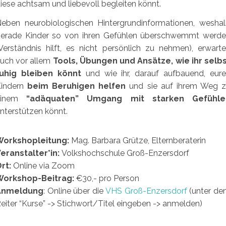
iese achtsam und liebevoll begleiten könnt.
eben neurobiologischen Hintergrundinformationen, wesha
erade Kinder so von ihren Gefühlen überschwemmt werd
Verständnis hilft, es nicht persönlich zu nehmen), erwart
uch vor allem
Tools, Übungen und Ansätze, wie ihr selb
ruhig bleiben könnt
und wie ihr, darauf aufbauend, eur
Kindern
beim Beruhigen helfen
und sie auf ihrem Weg 
einem
“adäquaten” Umgang mit starken Gefühle
nterstützen könnt.
Workshopleitung:
Mag. Barbara Grütze, Elternberaterin
eranstalter*in:
Volkshochschule Groß-Enzersdorf
rt:
Online via Zoom
Workshop-Beitrag:
€30,- pro Person
Anmeldung
: Online über die
VHS Groß-Enzersdorf
(unter d
eiter “Kurse” -> Stichwort/Titel eingeben -> anmelden)