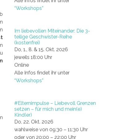
Alle Infos findet ihr unter
“Workshops”
lb
en
en
Im liebevollen Miteinander: Die 3-
teilige Geschwister-Reihe
st
(kostenfrei)
en
Do, 1., 8. & 15. Okt. 2026
zu
jeweils 18:00 Uhr
n
Online
Alle Infos findet ihr unter
“Workshops”
#Elternimpulse – Liebevoll Grenzen
setzen – für mich und mein(e)
Kind(er)
em
Do, 22. Okt. 2026
wahlweise von 09:30 – 11:30 Uhr
oder von 20:00 – 22:00 Uhr