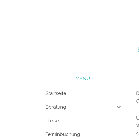
MENÜ
Startseite
D
O
Beratung
U
Preise
W
s
Terminbuchung