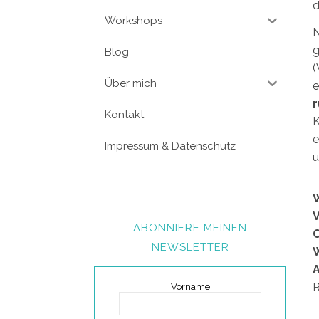
d
Workshops
N
g
Blog
(
Über mich
e
Kontakt
Impressum & Datenschutz
u
V
ABONNIERE MEINEN
O
NEWSLETTER
R
Vorname