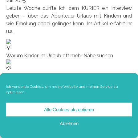
Juli 2025
Letzte Woche durfte ich dem KURIER ein Interview
geben – über das Abenteuer Urlaub mit Kindern und
wie Erholung dabei gelingen kann. Im Artikel erfahrt ihr
u.a.
Warum Kinder im Urlaub oft mehr Nähe suchen
Wie man mit kleinen Absprachen mehr Freiraum
gewinnt
Ich verwende Cookies, um meine Website und meinen Service zu
optimieren.
Und wieso Langeweile manchmal das Beste ist, was
Alle Cookies akzeptieren
uns passieren kann
Hier
gehts zum Artikel auf der KURIER-Website
Ablehnen