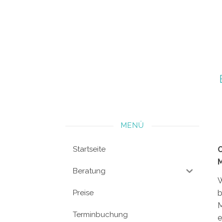
MENÜ
Startseite
M
Beratung
W
Preise
b
M
Terminbuchung
e