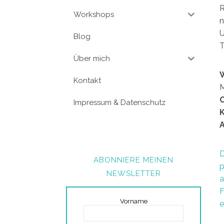
R
Workshops
n
U
Blog
T
Über mich
Kontakt
M
O
Impressum & Datenschutz
K
D
ABONNIERE MEINEN
p
NEWSLETTER
a
F
Vorname
e