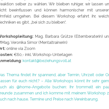
eaktion selber zu wählen. Wir bleiben ruhiger, wir lassen u
icht beeinflussen und können harmonischer mit unser
mfeld umgehen. Bei diesem Workshop erfahrt ihr, welc
echniken es gibt, „bei sich zu bleiben“.
Workshopleitung:
Mag. Barbara Grütze (Elternberaterin) u
Mag. Veronika Simor (Mentaltrainerin)
rt:
online via Zoom
osten:
€60,- inkl. Workshop-Unterlagen
Anmeldung
:
kontakt@beziehungsvoll.at
as Thema findet ihr spannend, aber Termin, Uhrzeit oder O
assen für euch nicht? – Alle Workshops könnt ihr sehr ger
uch als @home-Angebote buchen: Ihr trommelt ein pa
reunde zusammen und ich komme mit meinem Workshop 
uch nach hause. Termine und Preise nach Vereinbarung.